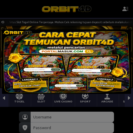
4D , Situs Slot Togel Online Terpercaya. Mohon Cek rekening tujuan deposit sebelum melakukan depos
TOGEL
SLOT
LIVE CASINO
SPORT
ARCADE
SABU